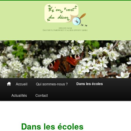
Menu
Dans les écoles
Accueil
Qui sommes-nous ?
Aller
principal
Actualités
Contact
au
contenu
principal
Dans les écoles