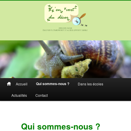
Menu
Qui sommes-nous ?
Accueil
Dans les écoles
Aller
principal
Actualités
Contact
au
contenu
principal
Qui sommes-nous ?