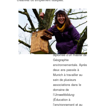
L’en vert du décor c’est
aussi Carole Behr-Kohser,
auto-entrepreneuse,
diplômée d’un master de
Géographie
environnementale. Après
deux ans passés à
Munich à travailler au
sein de plusieurs
associations dans le
domaine de
l’
Umweltbildung
(Éducation à
l’environnement et au